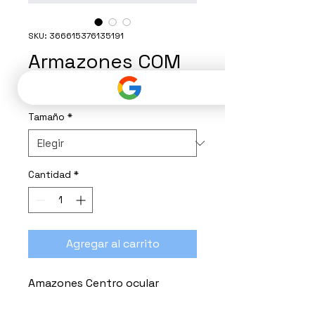
SKU: 366615376135191
Armazones COM
Precio
Precio
 1500,00 MXN 
750,00 MXN
de
oferta
Tamaño
*
Cantidad
*
Agregar al carrito
Amazones Centro ocular