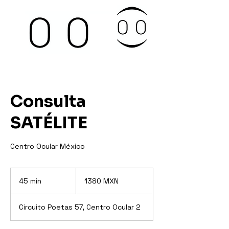
Consulta
SATÉLITE
Centro Ocular México
1380
pesos
45 min
4
1380 MXN
mexicanos
5
Circuito Poetas 57, Centro Ocular 2
m
i