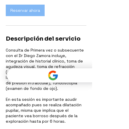
n
Reservar ahora
Descripción del servicio
Consulta de Primera vez o subsecuente
con el Dr Diego Zamora incluye,
integración de historial clínico, toma de
agudeza visual, toma de refracción
(graduación), exploración detallada bajo
lampara de hendidura, tonometría (toma
de presión intraocular), fundoscopía
(examen de fondo de ojo).
En esta sesión es importante acudir
acompañado pues se realiza dilatación
pupilar, misma que implica que el
paciente vea borroso después de la
exploración hasta por 6 horas.